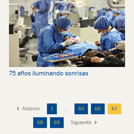
75 años iluminando sonrisas
Anterior
1
…
65
66
67
68
69
Siguiente