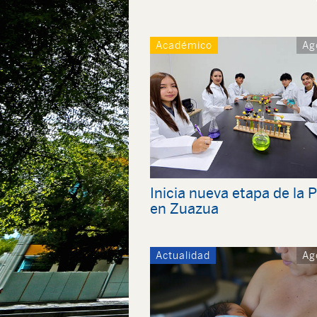
Académico
Ag
Inicia nueva etapa de la 
en Zuazua
Actualidad
Ag