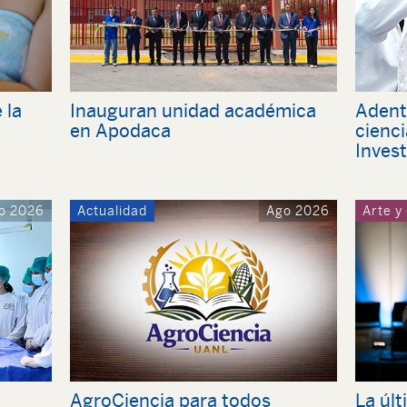
 la
Inauguran unidad académica
Adent
en Apodaca
cienci
Inves
o 2026
Actualidad
Ago 2026
Arte y
AgroCiencia para todos
La últ