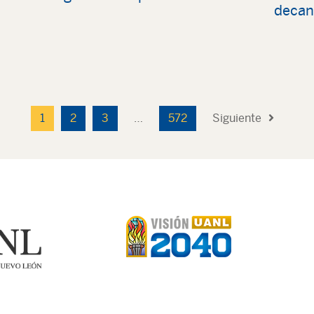
decan
1
2
3
…
572
Siguiente