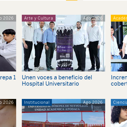
o 2026
Arte y Cultura
Ago 2026
Acadé
Prepa 1
Unen voces a beneficio del
Incre
Hospital Universitario
cober
o 2026
Institucional
Ago 2026
Cienci