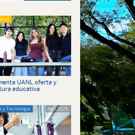
mico
Ago 2026
menta UANL oferta y
tura educativa
a y Tecnología
Ago 2026