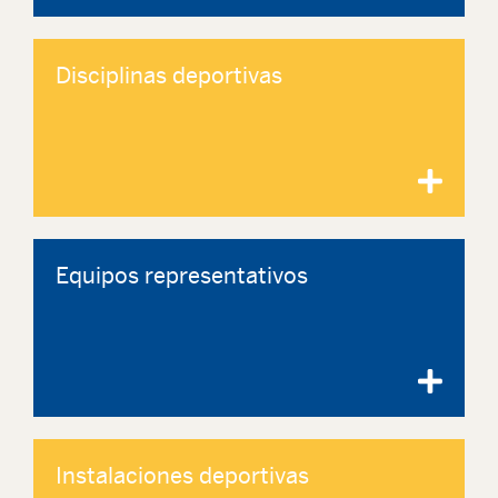
Disciplinas deportivas
Equipos representativos
Instalaciones deportivas