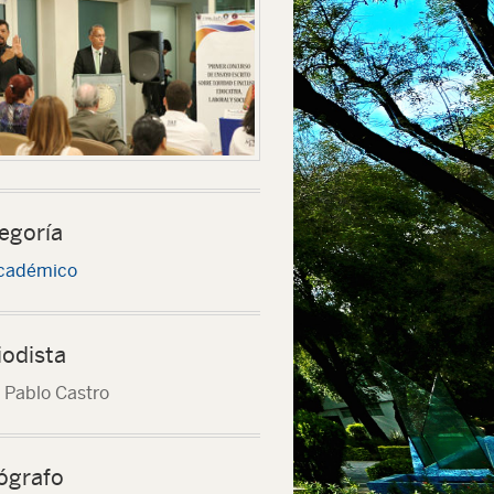
egoría
cadémico
iodista
 Pablo Castro
ógrafo