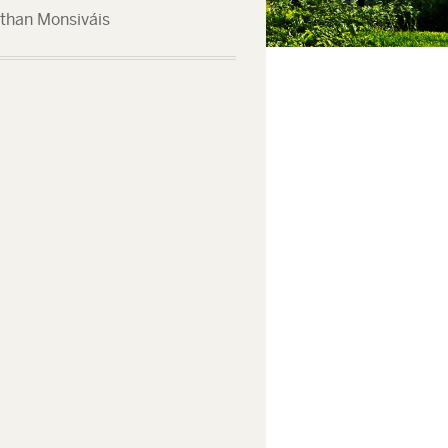
rio Académico de la UANL, el Dr. Juan Manuel Alcocer González
than Monsiváis