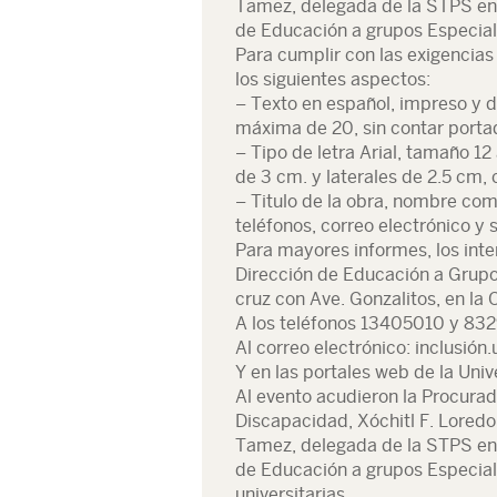
Tamez, delegada de la STPS en 
de Educación a grupos Especial
Para cumplir con las exigencias
los siguientes aspectos:
– Texto en español, impreso y d
máxima de 20, sin contar portad
– Tipo de letra Arial, tamaño 12
de 3 cm. y laterales de 2.5 cm, 
– Titulo de la obra, nombre com
teléfonos, correo electrónico y
Para mayores informes, los int
Dirección de Educación a Grupo
cruz con Ave. Gonzalitos, en la 
A los teléfonos 13405010 y 83
Al correo electrónico: inclusió
Y en las portales web de la Uni
Al evento acudieron la Procurad
Discapacidad, Xóchitl F. Lored
Tamez, delegada de la STPS en 
de Educación a grupos Especial
universitarias.