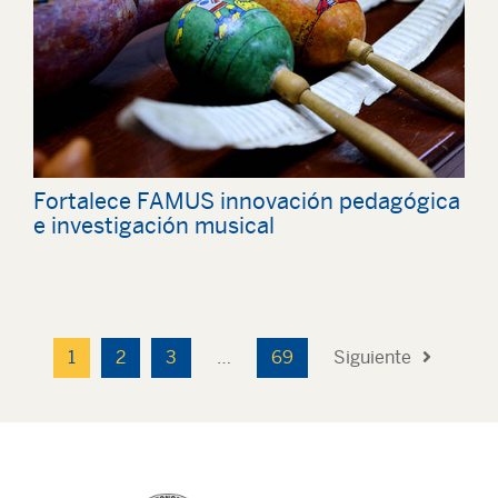
Fortalece FAMUS innovación pedagógica
e investigación musical
1
2
3
…
69
Siguiente