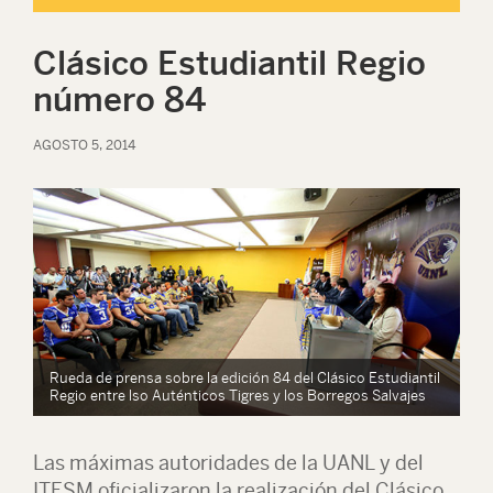
Clásico Estudiantil Regio
número 84
AGOSTO 5, 2014
il
Rueda de prensa sobre la edición 84 del Clásico Estudiantil
Ru
Regio entre lso Auténticos Tigres y los Borregos Salvajes
Re
Las máximas autoridades de la UANL y del
ITESM oficializaron la realización del Clásico