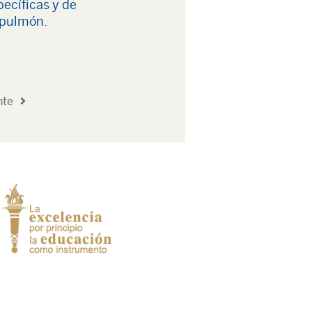
ecíficas y de
 pulmón.
nte