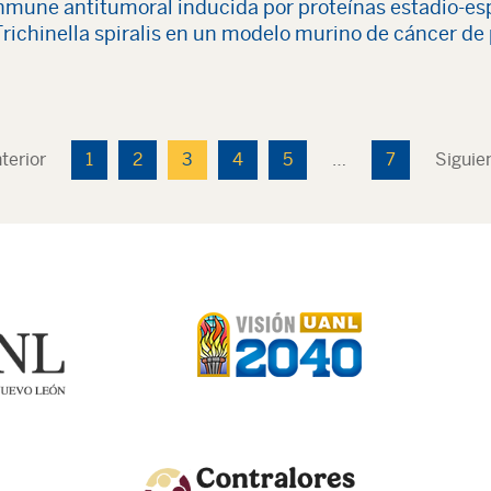
inmune antitumoral inducida por proteínas estadio-esp
richinella spiralis en un modelo murino de cáncer de
terior
1
2
3
4
5
…
7
Siguie