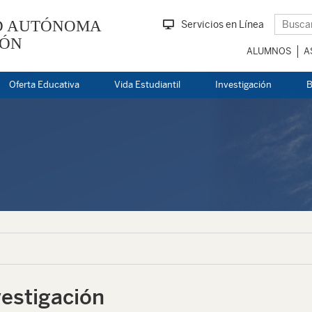
D AUTÓNOMA
Servicios en Línea
EÓN
ALUMNOS
A
Oferta Educativa
Vida Estudiantil
Investigación
B
vestigación