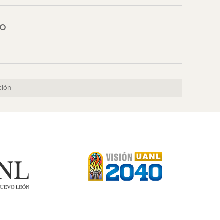
to
ción