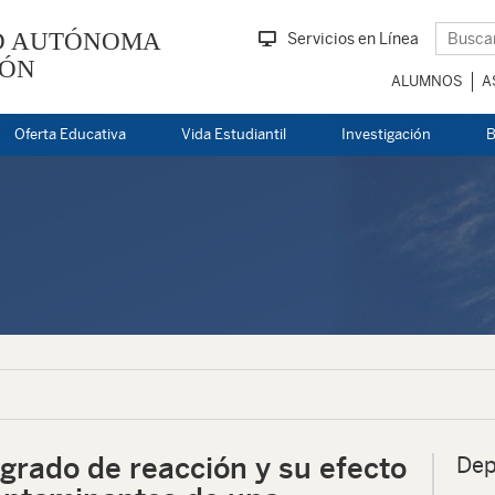
D AUTÓNOMA
Servicios en Línea
EÓN
ALUMNOS
A
Oferta Educativa
Vida Estudiantil
Investigación
B
grado de reacción y su efecto
Dep