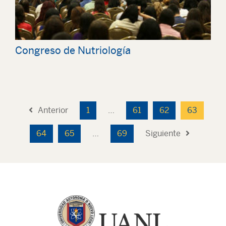
Congreso de Nutriología
Anterior
1
…
61
62
63
64
65
…
69
Siguiente