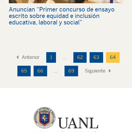
Anuncian “Primer concurso de ensayo
escrito sobre equidad e inclusión
educativa, laboral y social”
Anterior
1
…
62
63
64
65
66
…
69
Siguiente