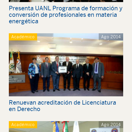
Presenta UANL Programa de formación y
conversión de profesionales en materia
Académico
Ago 2014
Renuevan acreditación de Licenciatura
en Derecho
Académico
Ago 2014