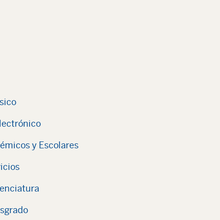
ísico
lectrónico
démicos y Escolares
icios
cenciatura
osgrado