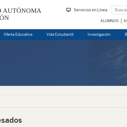
D AUTÓNOMA
Servicios en Línea
EÓN
ALUMNOS
A
Oferta Educativa
Vida Estudiantil
Investigación
B
esados