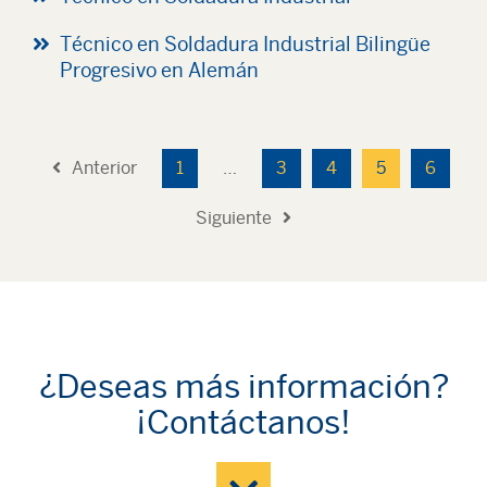
Técnico en Soldadura Industrial Bilingüe
Progresivo en Alemán
Anterior
1
…
3
4
5
6
Siguiente
¿Deseas más información?
¡Contáctanos!