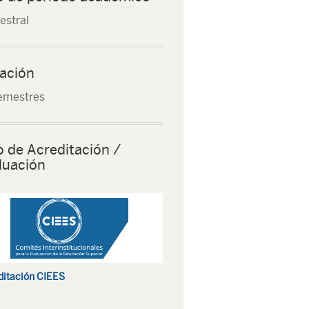
stral
ación
emestres
o de Acreditación /
luación
ditación CIEES