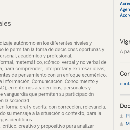
.
Acred
Agenc
Accre
ales
Vig
dizaje autónomo en los diferentes niveles y
e le permitan la toma de decisiones oportunas y
A pa
personal, académico y profesional.
, formal, matemático, icónico, verbal y no verbal de
a, para comprender, interpretar y expresar ideas,
Cor
rientes de pensamiento con un enfoque ecuménico.
la Información, Comunicación, Conocimiento y
cont
AD), en entornos académicos, personales y
de vanguardia que permitan su participación
en la sociedad.
Doc
 forma oral y escrita con corrección, relevancia,
o su mensaje a la situación o contexto, para la
Pl
gos científicos.
Ma
crítico, creativo y propositivo para analizar