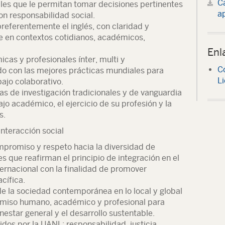
C
les que le permitan tomar decisiones pertinentes
ap
on responsabilidad social.
preferentemente el inglés, con claridad y
 en contextos cotidianos, académicos,
Enl
cas y profesionales ínter, multi y
C
rdo con las mejores prácticas mundiales para
Li
bajo colaborativo.
cas de investigación tradicionales y de vanguardia
ajo académico, el ejercicio de su profesión y la
s.
nteracción social
promiso y respeto hacia la diversidad de
es que reafirman el principio de integración en el
nternacional con la finalidad de promover
cífica.
 de la sociedad contemporánea en lo local y global
omiso humano, académico y profesional para
enestar general y el desarrollo sustentable.
idos por la UANL: responsabilidad, justicia,