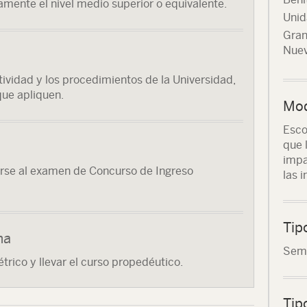
amente el nivel medio superior o equivalente.
Unid
Gran
Nuev
ividad y los procedimientos de la Universidad,
que apliquen.
Mod
Esco
que 
impa
rse al examen de Concurso de Ingreso
las 
Tip
ma
Seme
rico y llevar el curso propedéutico.
Tip