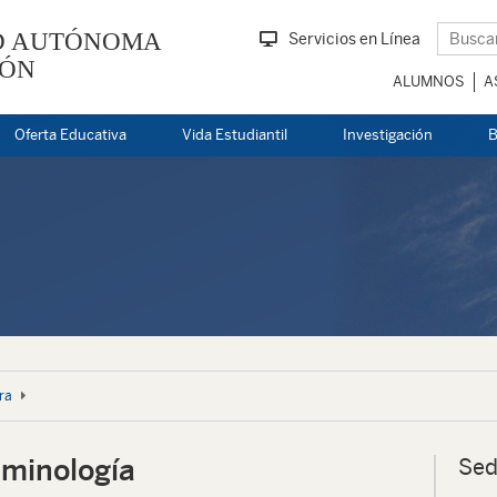
D AUTÓNOMA
Servicios en Línea
EÓN
ALUMNOS
A
Oferta Educativa
Vida Estudiantil
Investigación
B
ra
iminología
Sed