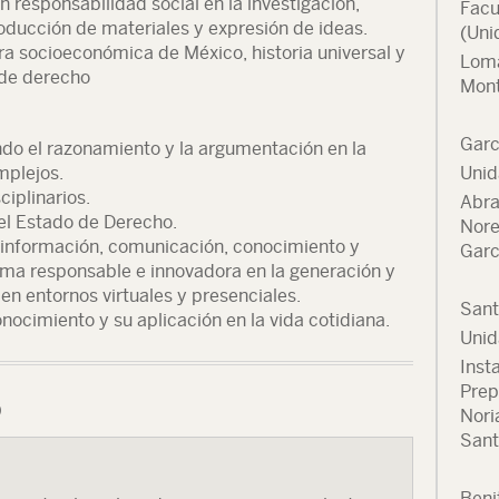
n responsabilidad social en la investigación,
Facu
oducción de materiales y expresión de ideas.
(Uni
ra socioeconómica de México, historia universal y
Loma
 de derecho
Mont
Garc
cando el razonamiento y la argumentación en la
mplejos.
Unid
ciplinarios.
Abra
 el Estado de Derecho.
Nore
a información, comunicación, conocimiento y
Garc
orma responsable e innovadora en la generación y
en entornos virtuales y presenciales.
Sant
onocimiento y su aplicación en la vida cotidiana.
Unid
Inst
Prep
o
Nori
Sant
Beni