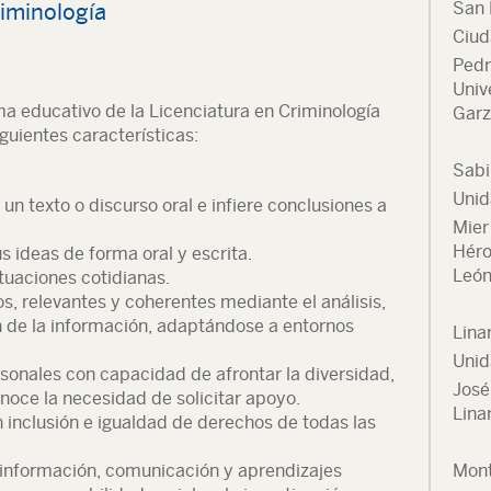
San 
iminología
Ciud
Pedr
Univ
ma educativo de la Licenciatura en Criminología
Garz
guientes características:
Sabi
Unid
n un texto o discurso oral e infiere conclusiones a
Mier
Héro
 ideas de forma oral y escrita.
León
situaciones cotidianas.
s, relevantes y coherentes mediante el análisis,
n de la información, adaptándose a entornos
Lina
Unid
rsonales con capacidad de afrontar la diversidad,
José
noce la necesidad de solicitar apoyo.
Lina
 inclusión e igualdad de derechos de todas las
la información, comunicación y aprendizajes
Mont