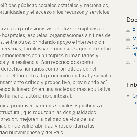
líticas públicas sociales estatales y nacionales,
tunidades y el acceso a los recursos y servicios
Doc
oran con profesionistas de otras disciplinas en
Pl
hospitales, escuelas, organizaciones sin fines de
Ma
, entre otros, brindando apoyo e intervención
C
as personas, familias y comunidades que enfrentan
ap
o emocionales con principios humanitarios y
Pl
ica y la resiliencia. Son reconocidos como
s derechos humanos comprometidos con el
 por el fomento a la promoción cultural y social a
nsamiento crítico y propositivo, previniendo así
Enl
iendo la inserción en una sociedad más equitativa
llo humano, autónomo e integral.
C
Li
buir a promover cambios sociales y políticos a
estructural, que reduzcan las desigualdades
opresión, mejoren la calidad de vida de las
ación de vulnerabilidad y respondan a las
edad nuevoleonesa y del País.