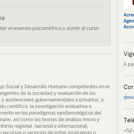
Acred
ma
Agenc
Accre
der el examen psicométrico y asistir al curso
Vig
A pa
Cor
ajo Social y Desarrollo Humano competentes en el
rgentes de la sociedad y evaluación de los
dire
 y asistenciales gubernamentales o privados, a
o científico, la investigación evaluativa e
amento en los paradigmas epistemológicos del
umano, así como las teorías de análisis micro y
Tel
torno regional, nacional e internacional;
+52 
s recursos o servicios de estos programas o