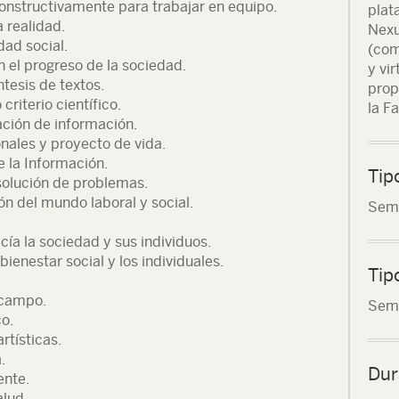
constructivamente para trabajar en equipo.
plat
 realidad.
Nexu
dad social.
(com
n el progreso de la sociedad.
y vi
ntesis de textos.
prop
criterio científico.
la F
ación de información.
ales y proyecto de vida.
e la Información.
Tip
solución de problemas.
n del mundo laboral y social.
Seme
ía la sociedad y sus individuos.
 bienestar social y los individuales.
Tip
 campo.
Seme
o.
rtísticas.
.
Dur
ente.
alud.