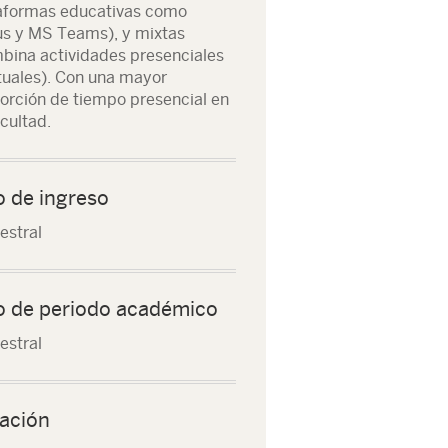
aformas educativas como
s y MS Teams), y mixtas
bina actividades presenciales
rtuales). Con una mayor
orción de tiempo presencial en
acultad.
o de ingreso
stral
o de periodo académico
stral
ación