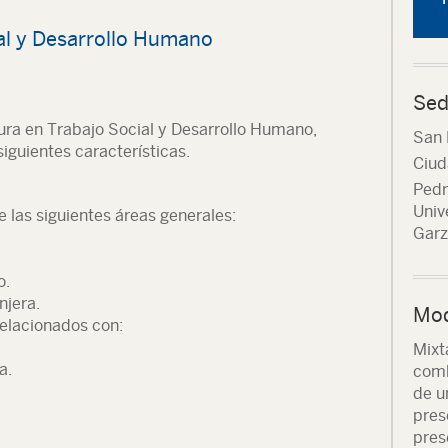
al y Desarrollo Humano
Sed
tura en Trabajo Social y Desarrollo Humano,
San 
iguientes características.
Ciud
Pedr
Univ
 las siguientes áreas generales:
Garz
o.
njera.
Mod
elacionados con:
Mixt
a.
comb
de u
pres
pres