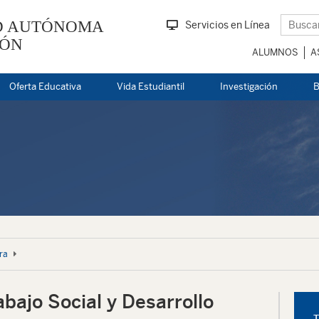
D AUTÓNOMA
Servicios en Línea
EÓN
ALUMNOS
A
Oferta Educativa
Vida Estudiantil
Investigación
B
ra
abajo Social y Desarrollo
T