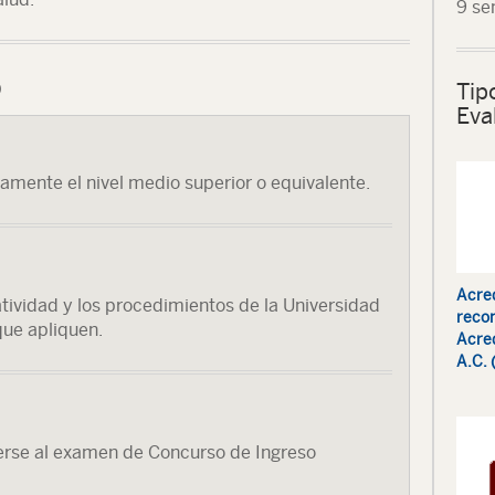
9 se
o
Tip
Eva
iamente el nivel medio superior o equivalente.
Acred
tividad y los procedimientos de la Universidad
recon
que apliquen.
Acred
A.C.
erse al examen de Concurso de Ingreso