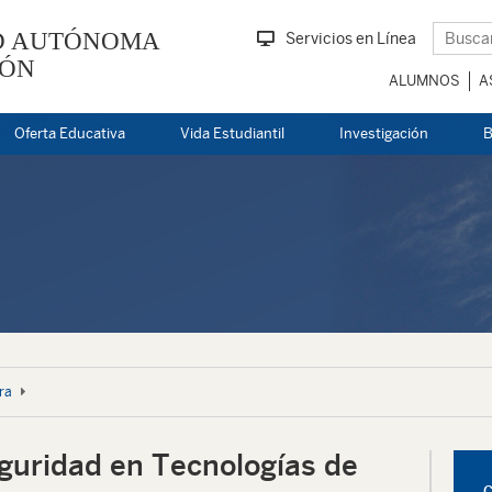
D AUTÓNOMA
Servicios en Línea
EÓN
ALUMNOS
A
Oferta Educativa
Vida Estudiantil
Investigación
B
ra
guridad en Tecnologías de
C