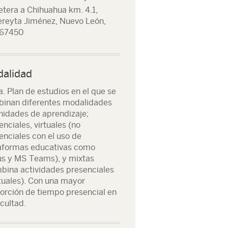
etera a Chihuahua km. 4.1,
reyta Jiménez, Nuevo León,
 67450
alidad
a. Plan de estudios en el que se
inan diferentes modalidades
nidades de aprendizaje;
enciales, virtuales (no
enciales con el uso de
aformas educativas como
s y MS Teams), y mixtas
bina actividades presenciales
rtuales). Con una mayor
orción de tiempo presencial en
acultad.