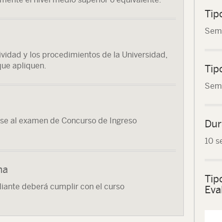
Tip
Seme
vidad y los procedimientos de la Universidad,
que apliquen.
Tip
Seme
rse al examen de Concurso de Ingreso
Dur
10 s
ma
Tip
diante deberá cumplir con el curso
Eva