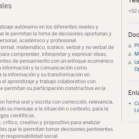
Tel
ales
+52 
dizaje autónomo en los diferentes niveles y
e le permitan la toma de decisiones oportunas y
Doc
personal, académico y profesional.
P
, formal, matemático, icónico, verbal y no verbal de
Ma
para comprender, interpretar y expresar ideas,
rientes de pensamiento con un enfoque ecuménico.
U
la información y la comunicación como
O
a la información y su transformación en
el aprendizaje y trabajo colaborativo con
e permitan su participación constructiva en la
Enl
 forma oral y escrita con corrección, relevancia,
C
o su mensaje a la situación o contexto, para la
Li
gos científicos.
crítico, creativo y propositivo para analizar
les que le permitan tomar decisiones pertinentes
on responsabilidad social.