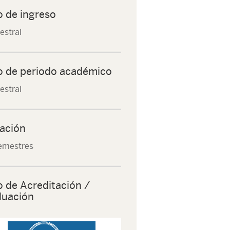
o de ingreso
stral
o de periodo académico
stral
ación
emestres
o de Acreditación /
luación