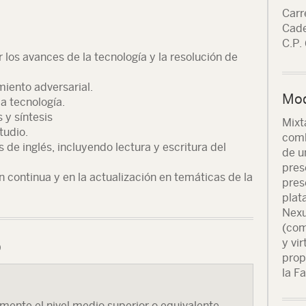
Carr
Cade
C.P.
 los avances de la tecnología y la resolución de
iento adversarial.
Mod
la tecnología.
 y síntesis
Mixt
tudio.
comb
de inglés, incluyendo lectura y escritura del
de u
pres
n continua y en la actualización en temáticas de la
pres
plat
Nexu
(com
o
y vi
prop
la F
mente el nivel medio superior o equivalente.