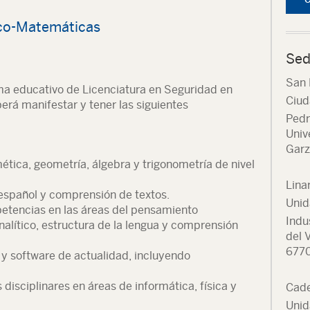
ico-Matemáticas
Sed
San 
ama educativo de Licenciatura en Seguridad en
Ciud
rá manifestar y tener las siguientes
Pedr
Univ
Garz
tica, geometría, álgebra y trigonometría de nivel
Lina
spañol y comprensión de textos.
Unid
etencias en las áreas del pensamiento
Indu
lítico, estructura de la lengua y comprensión
del 
677
y software de actualidad, incluyendo
isciplinares en áreas de informática, física y
Cade
Unid