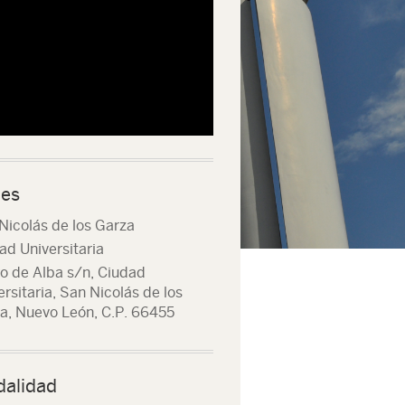
es
Nicolás de los Garza
ad Universitaria
o de Alba s/n, Ciudad
ersitaria, San Nicolás de los
a, Nuevo León, C.P. 66455
alidad