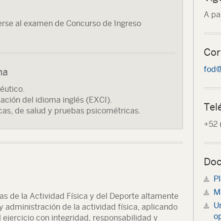
A pa
erse al examen de Concurso de Ingreso
Cor
fod@
ma
éutico.
ación del idioma inglés (EXCI).
Tel
icas, de salud y pruebas psicométricas.
+52 
Doc
Pl
Ma
as de la Actividad Física y del Deporte altamente
U
y administración de la actividad física, aplicando
op
l ejercicio con integridad, responsabilidad y