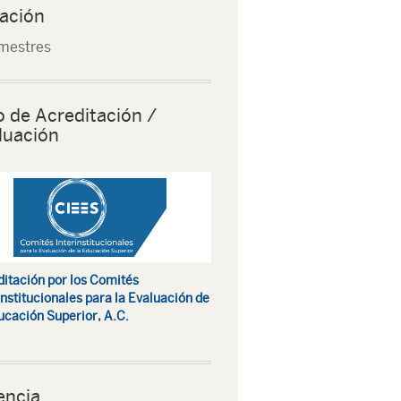
ación
mestres
o de Acreditación /
luación
itación por los Comités
institucionales para la Evaluación de
ucación Superior, A.C.
encia