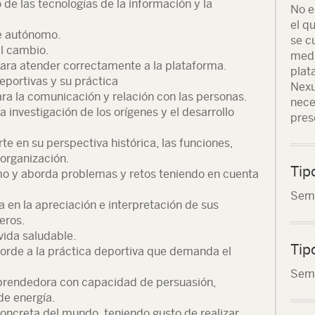
 de las tecnologías de la información y la
No e
el q
je autónomo.
se c
l cambio.
medi
ara atender correctamente a la plataforma.
plat
deportivas y su práctica
Nexu
ra la comunicación y relación con las personas.
nece
la investigación de los orígenes y el desarrollo
pres
te en su perspectiva histórica, las funciones,
 organización.
Tip
mo y aborda problemas y retos teniendo en cuenta
Seme
pa en la apreciación e interpretación de sus
eros.
 vida saludable.
Tip
orde a la práctica deportiva que demanda el
Seme
rendedora con capacidad de persuasión,
de energía.
concreta del mundo, teniendo gusto de realizar