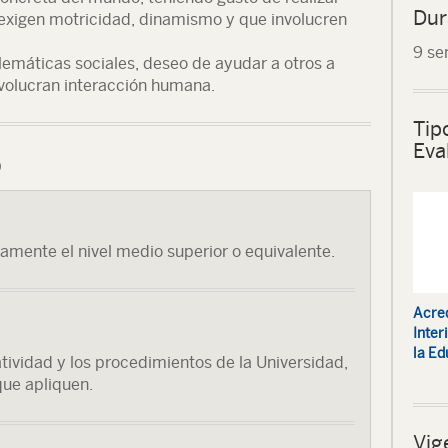
Dur
e exigen motricidad, dinamismo y que involucren
9 se
lemáticas sociales, deseo de ayudar a otros a
nvolucran interacción humana.
Tip
Eva
o
iamente el nivel medio superior o equivalente.
Acred
Inter
la Ed
tividad y los procedimientos de la Universidad,
que apliquen.
Vig