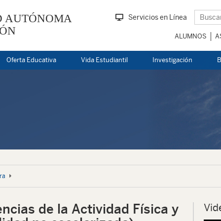
D AUTÓNOMA
Servicios en Línea
EÓN
ALUMNOS
A
Oferta Educativa
Vida Estudiantil
Investigación
B
ra
ncias de la Actividad Física y
Vid