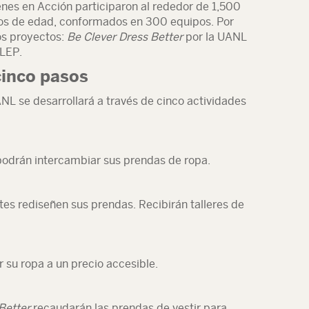
nes en Acción participaron al rededor de 1,500
años de edad, conformados en 300 equipos. Por
os proyectos:
Be Clever Dress Better
por la UANL
ALEP.
cinco pasos
L se desarrollará a través de cinco actividades
 podrán intercambiar sus prendas de ropa.
ntes rediseñen sus prendas. Recibirán talleres de
 su ropa a un precio accesible.
 Better
recaudarán las prendas de vestir para