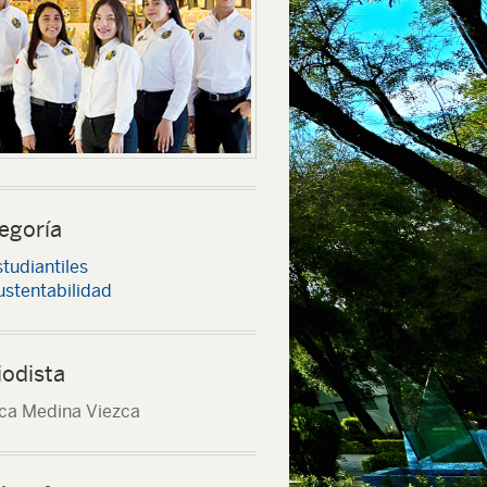
egoría
tudiantiles
ustentabilidad
iodista
ca Medina Viezca