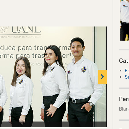
Cat
Es
S
Per
Blan