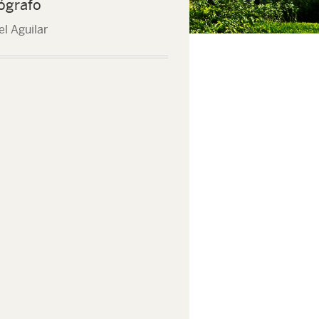
ógrafo
el Aguilar