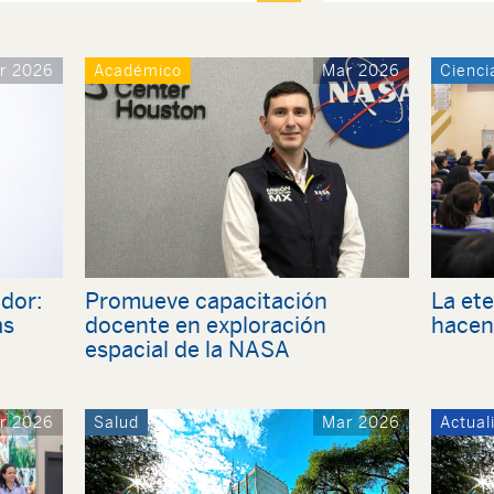
r 2026
Académico
Mar 2026
Cienci
dor:
Promueve capacitación
La ete
as
docente en exploración
hacen
espacial de la NASA
r 2026
Salud
Mar 2026
Actual