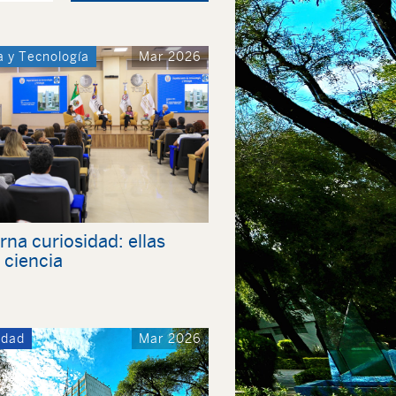
a y Tecnología
Mar 2026
rna curiosidad: ellas
 ciencia
idad
Mar 2026