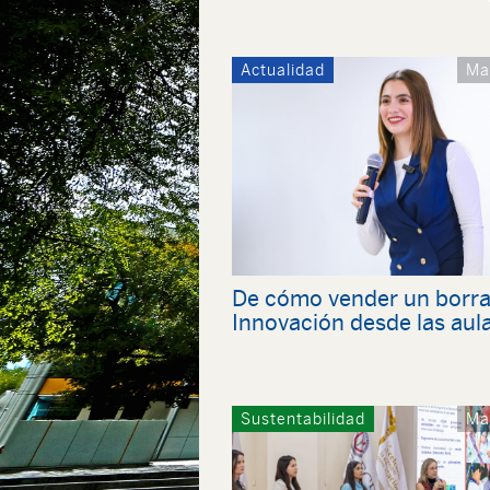
Actualidad
Ma
De cómo vender un borra
Innovación desde las aul
Sustentabilidad
Ma