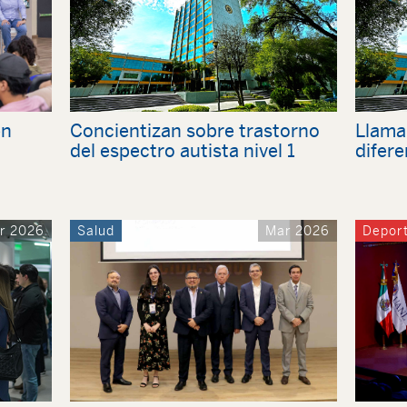
en
Concientizan sobre trastorno
Llaman
del espectro autista nivel 1
difere
r 2026
Salud
Mar 2026
Depor