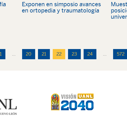
fía
Exponen en simposio avances
Muest
en ortopedia y traumatología
posic
univer
1
…
20
21
22
23
24
…
572