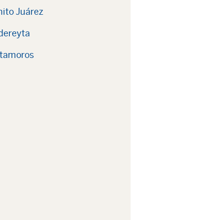
nito Juárez
adereyta
atamoros