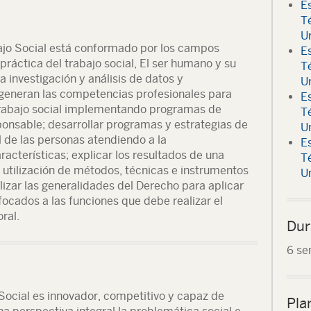
Es
T
U
bajo Social está conformado por los campos
Es
práctica del trabajo social, El ser humano y su
T
a investigación y análisis de datos y
U
generan las competencias profesionales para
Es
 trabajo social implementando programas de
T
ponsable; desarrollar programas y estrategias de
U
al de las personas atendiendo a la
Es
aracterísticas; explicar los resultados de una
T
a utilización de métodos, técnicas e instrumentos
U
lizar las generalidades del Derecho para aplicar
focados a las funciones que debe realizar el
ral.
Dur
6 se
 Social es innovador, competitivo y capaz de
Pla