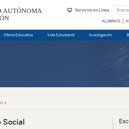
D AUTÓNOMA
Servicios en Línea
EÓN
ALUMNOS
A
Oferta Educativa
Vida Estudiantil
Investigación
B
to
 Social
Esc