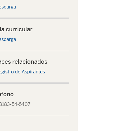
escarga
la curricular
escarga
aces relacionados
egistro de Aspirantes
éfono
8183-54-5407