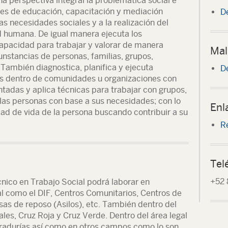
na perspectiva integral la problemática social e
ales de educación, capacitación y mediación
D
las necesidades sociales y a la realización del
 humana. De igual manera ejecuta los
apacidad para trabajar y valorar de manera
Mal
unstancias de personas, familias, grupos,
También diagnostica, planifica y ejecuta
D
os dentro de comunidades u organizaciones con
tadas y aplica técnicas para trabajar con grupos,
a las personas con base a sus necesidades; con lo
Enl
idad de vida de la persona buscando contribuir a su
R
Tel
+52 
cnico en Trabajo Social podrá laborar en
ial como el DIF, Centros Comunitarios, Centros de
sas de reposo (Asilos), etc. También dentro del
les, Cruz Roja y Cruz Verde. Dentro del área legal
radurías así como en otros campos como lo son