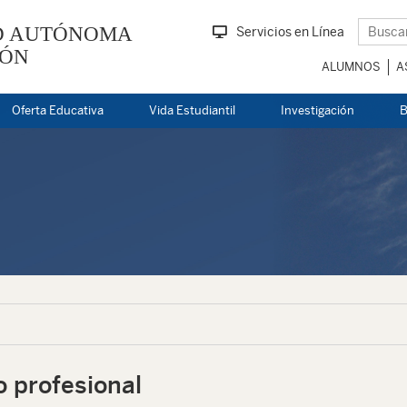
D AUTÓNOMA
Servicios en Línea
EÓN
ALUMNOS
A
Oferta Educativa
Vida Estudiantil
Investigación
B
o profesional