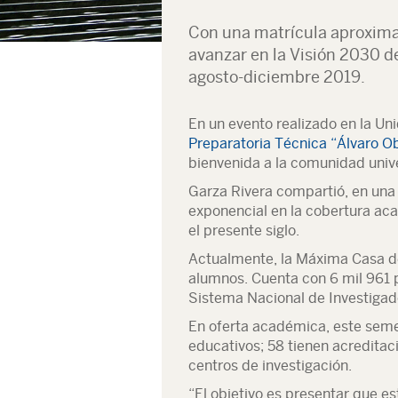
Con una matrícula aproxima
avanzar en la Visión 2030 de
agosto-diciembre 2019.
En un evento realizado en la Un
Preparatoria Técnica “Álvaro O
bienvenida a la comunidad unive
Garza Rivera compartió, en una 
exponencial en la cobertura ac
el presente siglo.
Actualmente,
la Máxima Casa de
alumnos
. Cuenta con 6 mil 961 
Sistema Nacional de Investigad
En oferta académica,
este seme
educativos
; 58 tienen acredita
centros de investigación.
“El objetivo es presentar que es