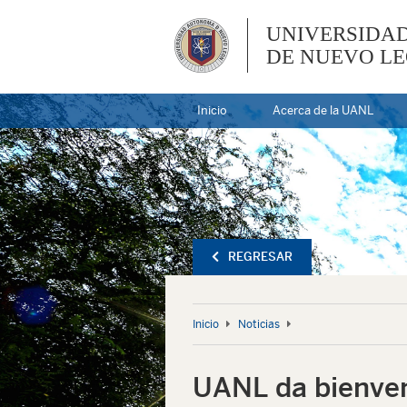
UNIVERSIDA
DE NUEVO L
Inicio
Acerca de la UANL
REGRESAR
Inicio
Noticias
UANL da bienven