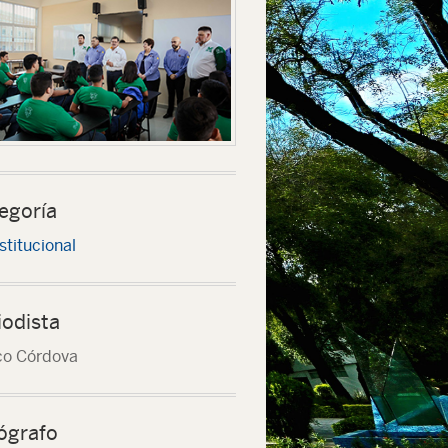
egoría
stitucional
iodista
o Córdova
anque del semestre agosto-diciembre 2019 el rector inauguró la Unidad Ac
ógrafo