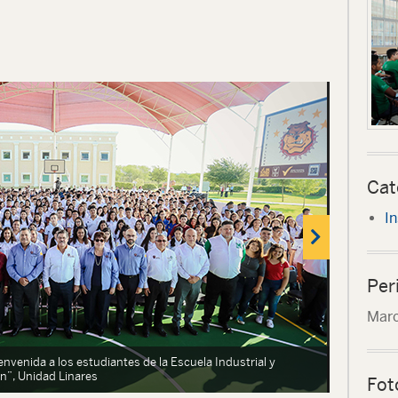
Cat
In
Per
Marc
envenida a los estudiantes de la Escuela Industrial y
En el arr
n”, Unidad Linares
Linares
Fot