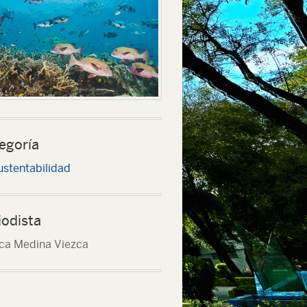
egoría
ustentabilidad
iodista
ca Medina Viezca
 el 25 por ciento de las especies biológicas del mundo