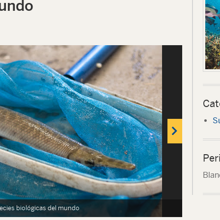
mundo
Cat
S
Per
Blan
species biológicas del mundo
En peligro