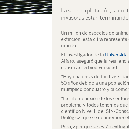
La sobreexplotación, la con
invasoras están terminando 
Un millón de especies de anima
extinción; esta cifra representa
mundo.
El investigador de la
Universid
Alfaro, aseguró que la resilienc
conservar la biodiversidad.
“Hay una crisis de biodiversida
50 años debido a una población
multiplicó por cuatro y el comer
“La interconexión de los secto
problema y todos tenemos que se
científico Nivel II del SIN-Cona
Biológica, que se conmemora e
Pero, ¿por qué se están extingu