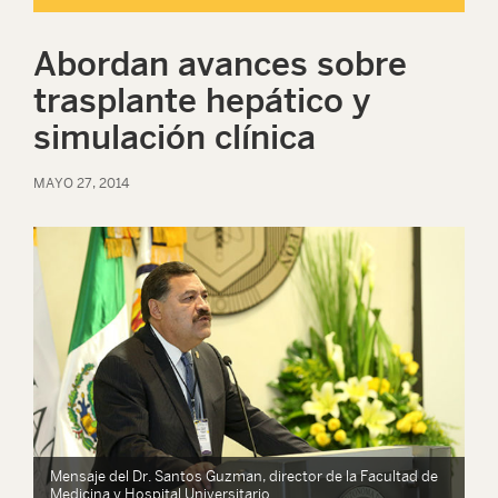
Abordan avances sobre
trasplante hepático y
simulación clínica
MAYO 27, 2014
e
Mensaje del Dr. Santos Guzman, director de la Facultad de
Me
Medicina y Hospital Universitario
Me