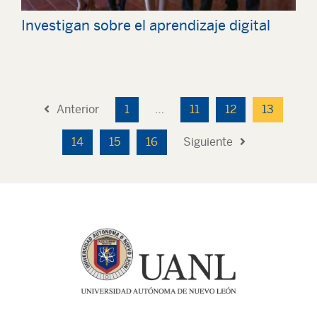
Investigan sobre el aprendizaje digital
Anterior
1
…
11
12
13
14
15
16
Siguiente