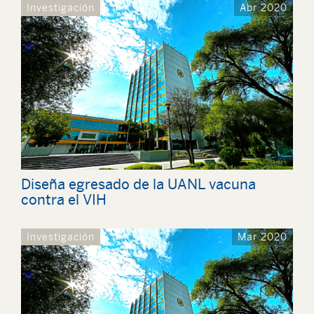
Investigación
Abr 2020
Diseña egresado de la UANL vacuna
contra el VIH
Investigación
Mar 2020