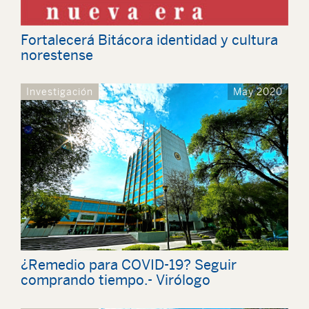
Fortalecerá Bitácora identidad y cultura
norestense
Investigación
May 2020
¿Remedio para COVID-19? Seguir
comprando tiempo.- Virólogo