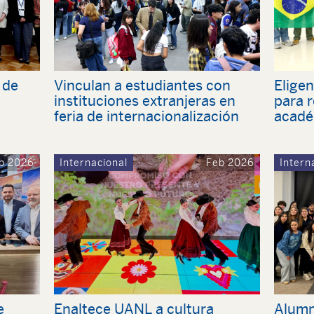
 de
Vinculan a estudiantes con
Elige
instituciones extranjeras en
para r
feria de internacionalización
acadé
b 2026
Internacional
Feb 2026
Intern
e
Enaltece UANL a cultura
Alumn