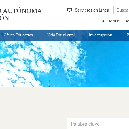
D AUTÓNOMA
Servicios en Línea
EÓN
ALUMNOS
A
Oferta Educativa
Vida Estudiantil
Investigación
B