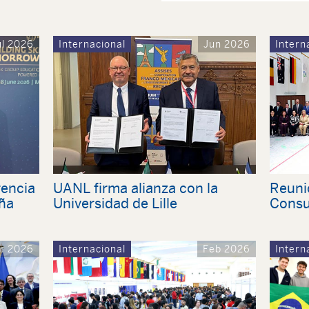
ul 2026
Internacional
Jun 2026
Intern
rencia
UANL firma alianza con la
Reuni
ña
Universidad de Lille
Consul
r 2026
Internacional
Feb 2026
Intern