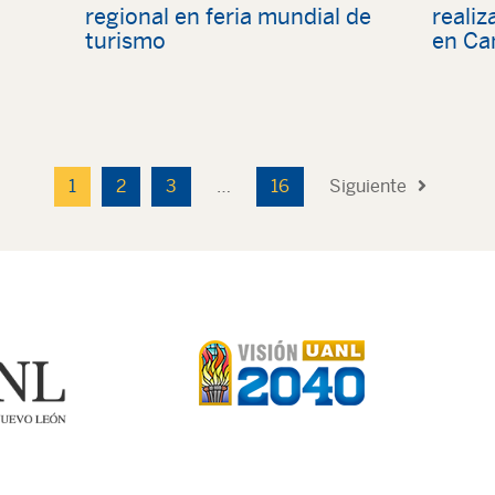
a
regional en feria mundial de
reali
turismo
en Ca
1
2
3
…
16
Siguiente