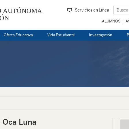
D AUTÓNOMA
Servicios en Línea
EÓN
ALUMNOS
A
Oferta Educativa
Vida Estudiantil
Investigación
B
e Oca Luna