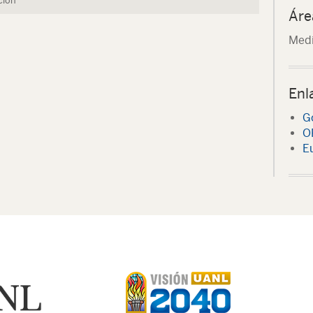
ción
Áre
Medi
Enl
G
O
E