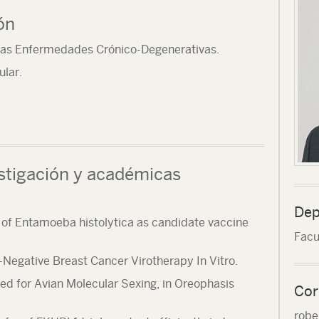
ón
e las Enfermedades Crónico-Degenerativas.
ular.
stigación y académicas
Dep
of Entamoeba histolytica as candidate vaccine
Facu
egative Breast Cancer Virotherapy In Vitro.
sed for Avian Molecular Sexing, in Oreophasis
Cor
robe