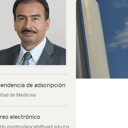
endencia de adscripción
ltad de Medicina
reo electrónico
rto.montesdeocaln@uanl.edu.mx