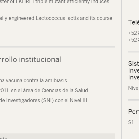
fer of FKHRL1 triple mutant efficiently induces
ally engineered Lactococcus lactis and its course
Tel
+52 
+52 
rollo institucional
Sis
Inv
Inv
na vacuna contra la amibiasis.
Nivel
11, en el área de Ciencias de la Salud.
 Investigadores (SNI) con el Nivel III.
Per
Sí