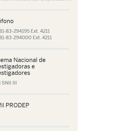
éfono
81-83-294195 Ext. 4211
81-83-294000 Ext. 4211
tema Nacional de
estigadoras e
estigadores
 SNII III
fil PRODEP