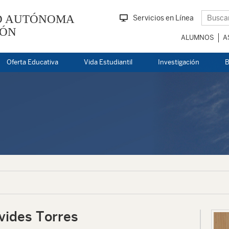
D AUTÓNOMA
Servicios en Línea
EÓN
ALUMNOS
A
Oferta Educativa
Vida Estudiantil
Investigación
B
vides Torres