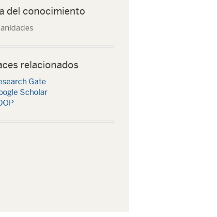
a del conocimiento
anidades
aces relacionados
esearch Gate
oogle Scholar
OOP