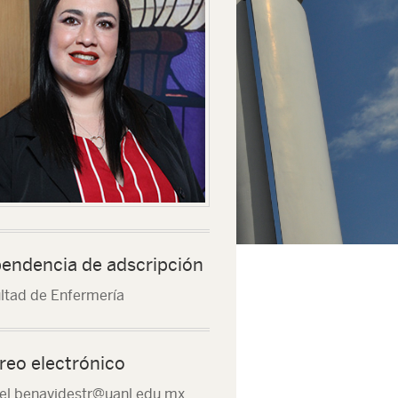
endencia de adscripción
ltad de Enfermería
reo electrónico
el.benavidestr@uanl.edu.mx