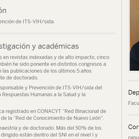
ón
ención de ITS-VIH/sida.
stigación y académicas
s en revistas indexadas y de alto impacto, cinco
ambién he sido ponente en distintos congresos a
En las publicaciones de los últimos 5 años
nte de doctorado.
sponsable y Prevención de ITS-VIH/sida del
Dep
Respuestas Humanas a la Salud y la
Facu
ca registrado en CONACYT “Red Binacional de
 de la “Red de Conocimiento de Nuevo León”.
Cor
maestría y de doctorado. Más del 50% de los
rigido están dentro del SNI en el nivel I y
raqu