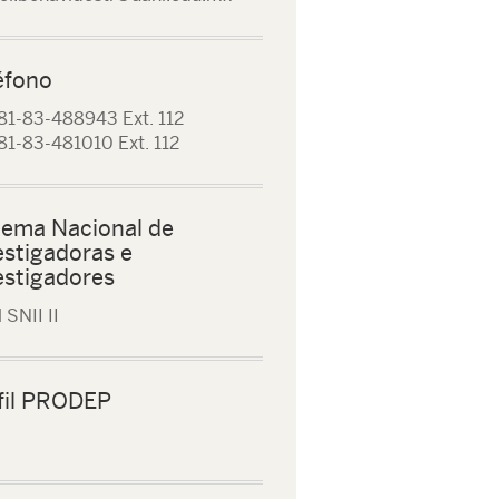
éfono
81-83-488943 Ext. 112
81-83-481010 Ext. 112
tema Nacional de
estigadoras e
estigadores
 SNII II
fil PRODEP