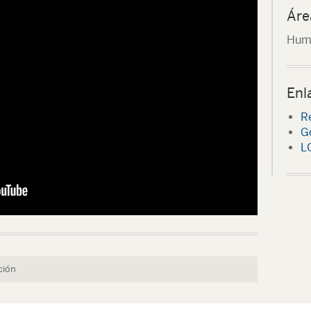
Áre
Hum
Enl
R
G
L
ción