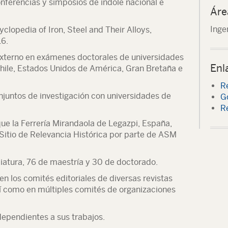
nferencias y simposios de índole nacional e
Áre
Inge
clopedia of Iron, Steel and Their Alloys,
16.
externo en exámenes doctorales de universidades
Enl
Chile, Estados Unidos de América, Gran Bretaña e
R
njuntos de investigación con universidades de
G
Re
ue la Ferrería Mirandaola de Legazpi, España,
Sitio de Relevancia Histórica por parte de ASM
nciatura, 76 de maestría y 30 de doctorado.
en los comités editoriales de diversas revistas
sí como en múltiples comités de organizaciones
ependientes a sus trabajos.