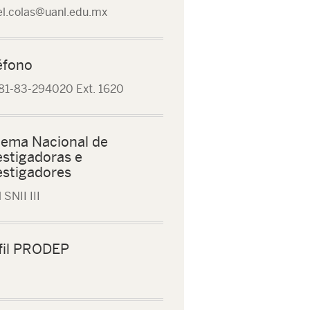
el.colas@uanl.edu.mx
éfono
81-83-294020 Ext. 1620
tema Nacional de
estigadoras e
estigadores
 SNII III
fil PRODEP