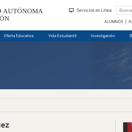
D AUTÓNOMA
Servicios en Línea
EÓN
ALUMNOS
A
Oferta Educativa
Vida Estudiantil
Investigación
B
uez