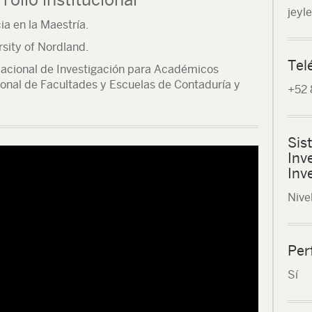
jeyl
a en la Maestría.
rsity of Nordland.
Tel
Nacional de Investigación para Académicos
ional de Facultades y Escuelas de Contaduría y
+52 
Sis
Inv
Inv
Nivel
Per
Sí