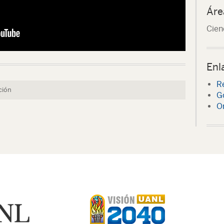
Áre
Cien
Enl
R
ción
G
O