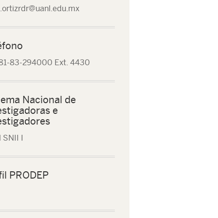
e.ortizrdr@uanl.edu.mx
éfono
81-83-294000 Ext. 4430
tema Nacional de
estigadoras e
estigadores
 SNII I
fil PRODEP