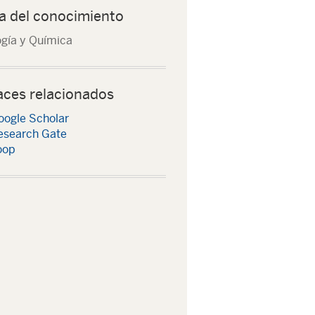
a del conocimiento
ogía y Química
aces relacionados
oogle Scholar
esearch Gate
oop