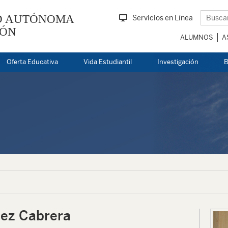
D AUTÓNOMA
Servicios en Línea
EÓN
ALUMNOS
A
Oferta Educativa
Vida Estudiantil
Investigación
B
dez Cabrera