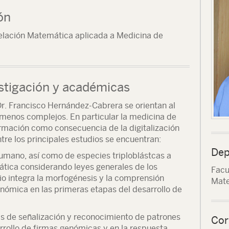
ón
delación Matemática aplicada a Medicina de
stigación y académicas
 Dr. Francisco Hernández-Cabrera se orientan al
ómenos complejos. En particular la medicina de
ormación como consecuencia de la digitalización
tre los principales estudios se encuentran:
Dep
humano, así como de especies triploblástcas a
tica considerando leyes generales de los
Facu
io integra la morfogénesis y la comprensión
Mat
enómica en las primeras etapas del desarrollo de
s de señalización y reconocimiento de patrones
Cor
rrollo de firmas genómicas y en la respuesta