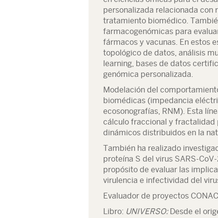
personalizada relacionada con r
tratamiento biomédico. También
farmacogenómicas para evaluar 
fármacos y vacunas. En estos es
topológico de datos, análisis m
learning, bases de datos certifi
genómica personalizada.
Modelación del comportamiento n
biomédicas (impedancia eléctr
ecosonografías, RNM). Esta líne
cálculo fraccional y fractalida
dinámicos distribuidos en la nat
También ha realizado investigac
proteína S del virus SARS-CoV-2
propósito de evaluar las impli
virulencia e infectividad del viru
Evaluador de proyectos CONAC
Libro:
UNIVERSO:
Desde el orig