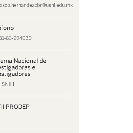
cisco.hernandezcbr@uanl.edu.mx
éfono
 81-83-294030
tema Nacional de
estigadoras e
estigadores
 SNII I
fil PRODEP