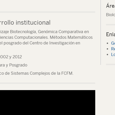
Áre
Biol
rollo institucional
izaje Biotecnología, Genómica Comparativa en
Enl
 Ciencias Computacionales. Métodos Matemáticos
l posgrado del Centro de Investigación en
G
R
L
2002 y 2012
ura y Posgrado
co de Sistemas Complejos de la FCFM.