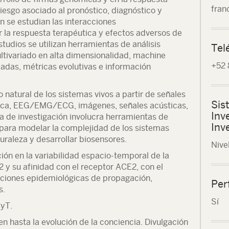
fran
iesgo asociado al pronóstico, diagnóstico y
 se estudian las interacciones
la respuesta terapéutica y efectos adversos de
tudios se utilizan herramientas de análisis
Tel
ultivariado en alta dimensionalidad, machine
+52
cadas, métricas evolutivas e información
atural de los sistemas vivos a partir de señales
Sis
ica, EEG/EMG/ECG, imágenes, señales acústicas,
Inv
a de investigación involucra herramientas de
Inv
d para modelar la complejidad de los sistemas
uraleza y desarrollar biosensores.
Nivel
ión en la variabilidad espacio-temporal de la
 y su afinidad con el receptor ACE2, con el
caciones epidemiológicas de propagación,
Per
s.
Sí
yT.
en hasta la evolución de la conciencia. Divulgación