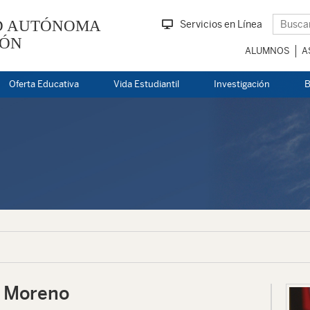
D AUTÓNOMA
Servicios en Línea
EÓN
ALUMNOS
A
Oferta Educativa
Vida Estudiantil
Investigación
B
 Moreno