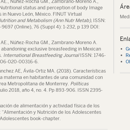
z AE., Núñez-Rocha GM.,
Zambrano-Moreno A
.,
Áre
Nutritional status and perception of body Image
s in Nuevo León, México. FINUT Virtual
Medi
Nutrition and Metabolism (Ann Nutr Metab),
ISSN:
9697 (Online), 76 (Suppl 4): 1-232, p 139 DOI:
Enl
z AE., Núñez-Rocha GM.,
Zambrano-Moreno A
.
h abandoning exclusive breasfeeding in Mexican
G
s.
International Breastfeeding Journal
ISSN: 1746-
R
3006-020-00316-6.
O
ánchez AE, Ávila-Ortiz MA. (2018). Características
ia materna en habitantes de una comunidad con
área Metropolitana de Monterrey.
Políticas
ulio 2018, año 4, no. 4. Pp 893-906. ISSN 2395-
ación de alimentación y actividad física de los
: “Alimentación y Nutrición de los Adolescentes
s Adolescentes book-chapter.