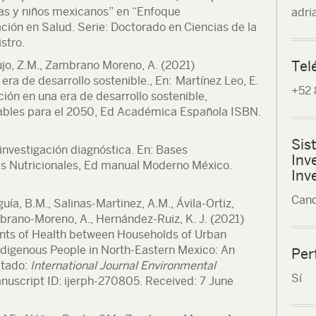
ñas y niños mexicanos” en “Enfoque
adri
gación en Salud. Serie: Doctorado en Ciencias de la
stro.
Tel
jo, Z.M.,
Zambrano Moreno, A.
(2021)
 era de desarrollo sostenible., En: Martínez Leo, E.
+52 
ión en una era de desarrollo sostenible,
dables para el 2050, Ed Académica Española ISBN.
Sis
investigación diagnóstica. En: Bases
Inv
s Nutricionales, Ed manual Moderno México.
Inv
Cand
ía, B.M., Salinas-Martinez, A.M., Ávila-Ortiz,
brano-Moreno, A
., Hernández-Ruiz, K. J. (2021)
ants of Health between Households of Urban
digenous People in North-Eastern Mexico: An
Per
ptado:
International Journal Environmental
Sí
uscript ID: ijerph-270805. Received: 7 June