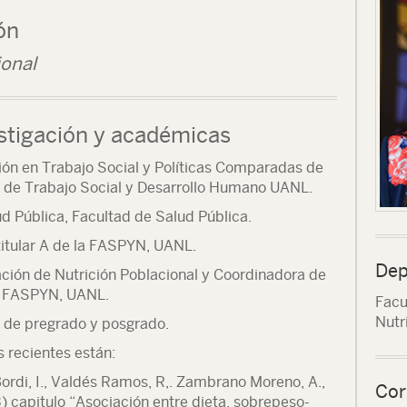
ón
ional
stigación y académicas
ción en Trabajo Social y Políticas Comparadas de
ad de Trabajo Social y Desarrollo Humano UANL.
d Pública, Facultad de Salud Pública.
itular A de la FASPYN, UANL.
Dep
ión de Nutrición Poblacional y Coordinadora de
la FASPYN, UANL.
Facu
Nutr
s de pregrado y posgrado.
 recientes están:
Bordi, I., Valdés Ramos, R,.
Zambrano Moreno, A.,
Cor
3) capitulo “Asociación entre dieta, sobrepeso-