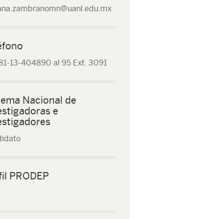
ana.zambranomn@uanl.edu.mx
éfono
81-13-404890 al 95 Ext. 3091
tema Nacional de
estigadoras e
estigadores
idato
fil PRODEP