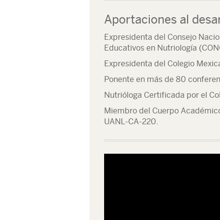
Aportaciones al desar
Expresidenta del Consejo Nacio
Educativos en Nutriología (CO
Expresidenta del Colegio Mexic
Ponente en más de 80 conferenc
Nutrióloga Certificada por el 
Miembro del Cuerpo Académico 
UANL-CA-220.