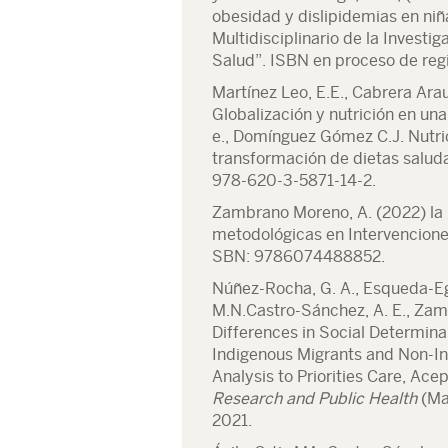
obesidad y dislipidemias en ni
Multidisciplinario de la Investi
Salud”. ISBN en proceso de regi
Martínez Leo, E.E., Cabrera Arau
Globalización y nutrición en una
e., Domínguez Gómez C.J. Nutric
transformación de dietas salu
978-620-3-5871-14-2.
Zambrano Moreno, A.
(2022) la 
metodológicas en Intervencione
SBN: 9786074488852.
Núñez-Rocha, G. A., Esqueda-Egu
M.N.Castro-Sánchez, A. E.,
Zam
Differences in Social Determin
Indigenous Migrants and Non-In
Analysis to Priorities Care, Ace
Research and Public Health
(Man
2021.