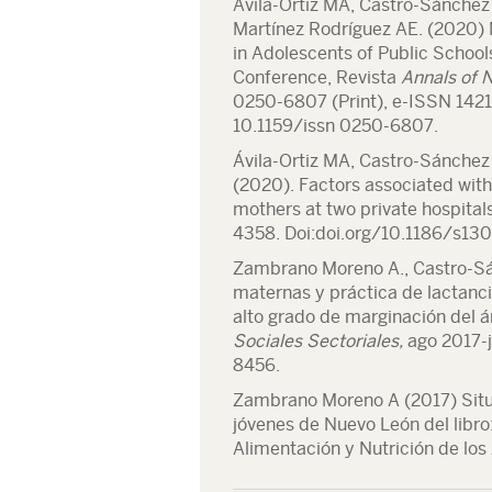
Ávila-Ortiz MA, Castro-Sánche
Martínez Rodríguez AE. (2020) 
in Adolescents of Public School
Conference, Revista
Annals of 
0250-6807 (Print), e-ISSN 1421-
10.1159/issn 0250-6807.
Ávila-Ortiz MA, Castro-Sánche
(2020). Factors associated wit
mothers at two private hospital
4358. Doi:doi.org/10.1186/s1
Zambrano Moreno A
., Castro-S
maternas y práctica de lactanc
alto grado de marginación del 
Sociales Sectoriales,
ago 2017-j
8456.
Zambrano Moreno A
(2017) Situ
jóvenes de Nuevo León del libro
Alimentación y Nutrición de lo