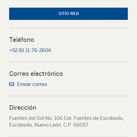
SITIO WEB
Teléfono
+52 81 11-76-2606
Correo electrónico
Enviar correo
Dirección
Fuentes del Sol No. 106 Col. Fuentes de Escobedo,
Escobedo, Nuevo León. C.P. 66057