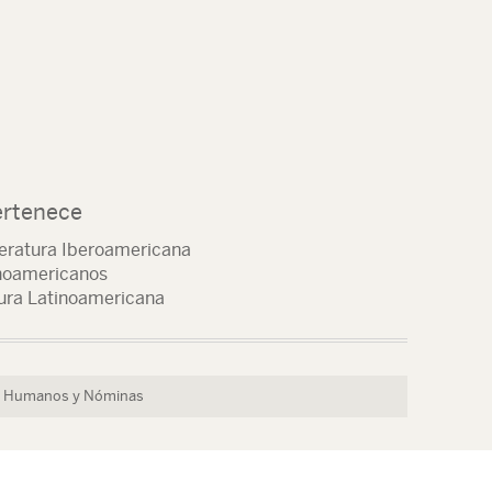
ertenece
iteratura Iberoamericana
inoamericanos
tura Latinoamericana
os Humanos y Nóminas