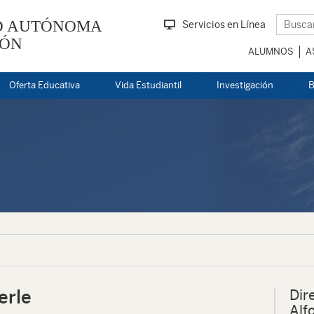
D AUTÓNOMA
Servicios en Línea
EÓN
ALUMNOS
A
Oferta Educativa
Vida Estudiantil
Investigación
B
erle
Dir
Alf