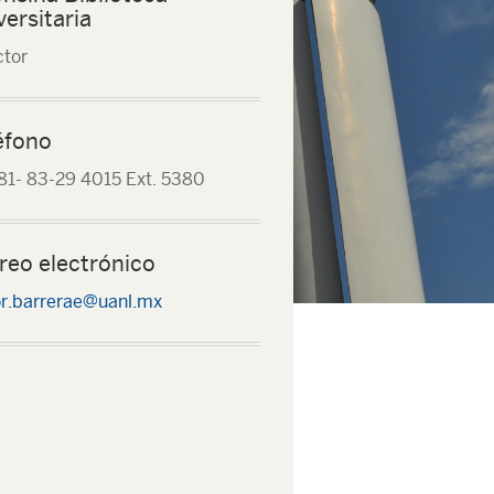
versitaria
ctor
éfono
81- 83-29 4015 Ext. 5380
reo electrónico
or.barrerae@uanl.mx