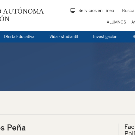
D AUTÓNOMA
Servicios en Línea
EÓN
ALUMNOS
A
Oferta Educativa
Vida Estudiantil
Investigación
B
os Peña
Fac
Pol