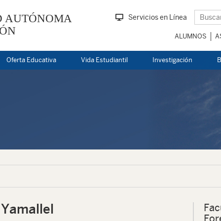
D AUTÓNOMA
Servicios en Línea
EÓN
ALUMNOS
A
Oferta Educativa
Vida Estudiantil
Investigación
B
 Yamallel
Fac
For