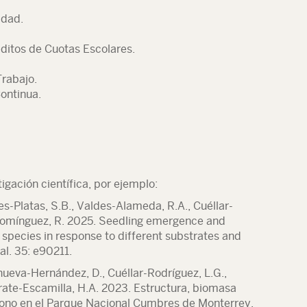
idad.
ditos de Cuotas Escolares.
Trabajo.
ontinua.
tigación científica, por ejemplo:
es-Platas, S.B., Valdes-Alameda, R.A., Cuéllar-
Domínguez, R. 2025. Seedling emergence and
 species in response to different substrates and
al. 35: e90211.
anueva-Hernández, D., Cuéllar-Rodríguez, L.G.,
rate-Escamilla, H.A. 2023. Estructura, biomasa
bono en el Parque Nacional Cumbres de Monterrey.