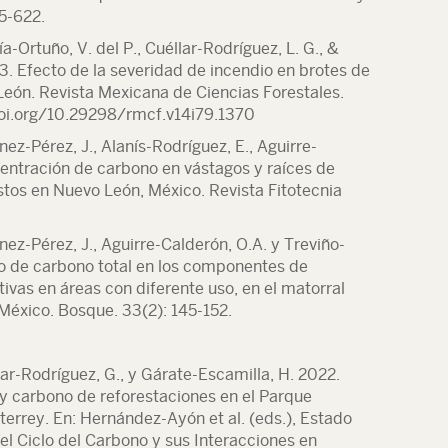
5-622.
ía-Ortuño, V. del P., Cuéllar-Rodríguez, L. G., &
. Efecto de la severidad de incendio en brotes de
eón. Revista Mexicana de Ciencias Forestales.
doi.org/10.29298/rmcf.v14i79.1370
nez-Pérez, J., Alanís-Rodríguez, E., Aguirre-
entración de carbono en vástagos y raíces de
stos en Nuevo León, México. Revista Fitotecnia
nez-Pérez, J., Aguirre-Calderón, O.A. y Treviño-
do de carbono total en los componentes de
ivas en áreas con diferente uso, en el matorral
México. Bosque. 33(2): 145-152.
lar-Rodríguez, G., y Gárate-Escamilla, H. 2022.
y carbono de reforestaciones en el Parque
rrey. En: Hernández-Ayón et al. (eds.), Estado
el Ciclo del Carbono y sus Interacciones en