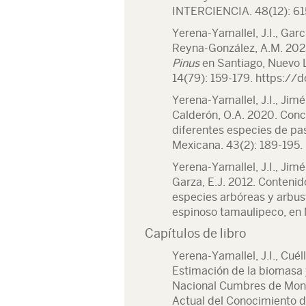
INTERCIENCIA. 48(12): 61
Yerena-Yamallel, J.I., Garc
Reyna-González, A.M. 2023
Pinus
en Santiago, Nuevo L
14(79): 159-179. https://
Yerena-Yamallel, J.I., Jimé
Calderón, O.A. 2020. Conc
diferentes especies de pa
Mexicana. 43(2): 189-195.
Yerena-Yamallel, J.I., Jimé
Garza, E.J. 2012. Conteni
especies arbóreas y arbust
espinoso tamaulipeco, en 
Capítulos de libro
Yerena-Yamallel, J.I., Cuél
Estimación de la biomasa 
Nacional Cumbres de Monte
Actual del Conocimiento d