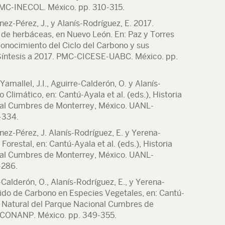
PMC-INECOL. México. pp. 310-315.
nez-Pérez, J., y Alanís-Rodríguez, E. 2017.
 de herbáceas, en Nuevo León. En: Paz y Torres
Conocimiento del Ciclo del Carbono y sus
 Síntesis a 2017. PMC-CICESE-UABC. México. pp.
amallel, J.I., Aguirre-Calderón, O. y Alanís-
Climático, en: Cantú-Ayala et al. (eds.), Historia
nal Cumbres de Monterrey, México. UANL-
-334.
nez-Pérez, J. Alanís-Rodríguez, E. y Yerena-
Forestal, en: Cantú-Ayala et al. (eds.), Historia
nal Cumbres de Monterrey, México. UANL-
-286.
-Calderón, O., Alanís-Rodríguez, E., y Yerena-
nido de Carbono en Especies Vegetales, en: Cantú-
ria Natural del Parque Nacional Cumbres de
-CONANP. México. pp. 349-355.