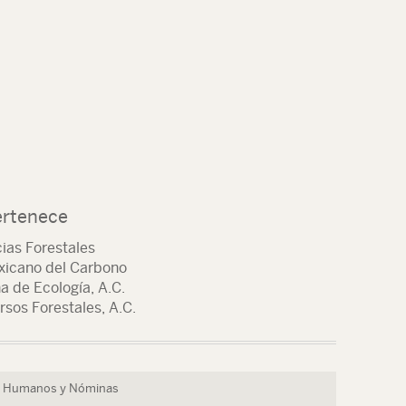
ertenece
ias Forestales
icano del Carbono
a de Ecología, A.C.
sos Forestales, A.C.
os Humanos y Nóminas