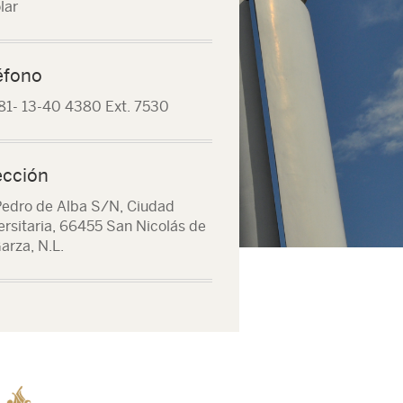
lar
éfono
81- 13-40 4380 Ext. 7530
ección
Pedro de Alba S/N, Ciudad
ersitaria, 66455 San Nicolás de
arza, N.L.