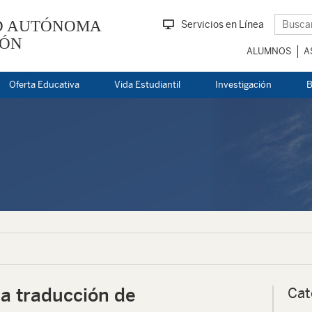
D AUTÓNOMA
Servicios en Línea
EÓN
ALUMNOS
A
Oferta Educativa
Vida Estudiantil
Investigación
B
la traducción de
Cat