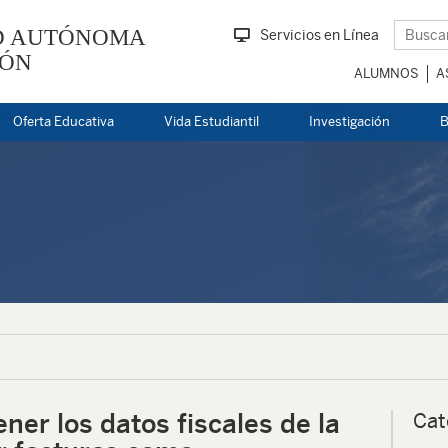
D AUTÓNOMA
Servicios en Línea
EÓN
ALUMNOS
A
Oferta Educativa
Vida Estudiantil
Investigación
B
er los datos fiscales de la
Cat