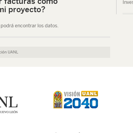
r facturas como
Inve
mi proyecto?
, podrá encontrar los datos.
ación UANL