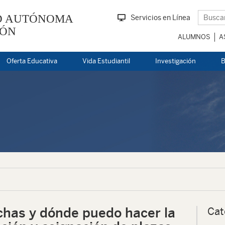
D AUTÓNOMA
Servicios en Línea
EÓN
ALUMNOS
A
Oferta Educativa
Vida Estudiantil
Investigación
B
chas y dónde puedo hacer la
Cat