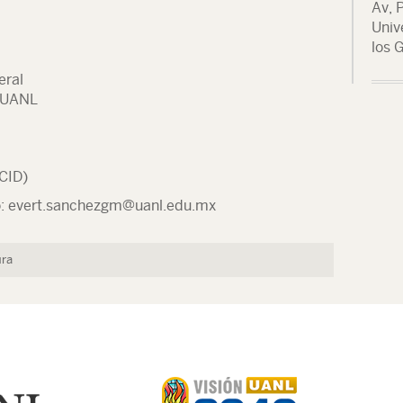
Av, 
Univ
los G
eral
 UANL
(CID)
: evert.sanchezgm@uanl.edu.mx
ura