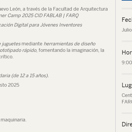
vo León, a través de la Facultad de Arquitectura
er Camp 2025 CID FABLAB | FARQ
Fec
cación Digital para Jóvenes Inventores
Juli
 juguetes
mediante
herramientas de diseño
prototipado rápido
, fomentando la imaginación, la
Hor
rítico.
9:0
aria (de 12 a 15 años).
Lug
gosto 2025
Cent
FAR
 maquinaria.
Dir