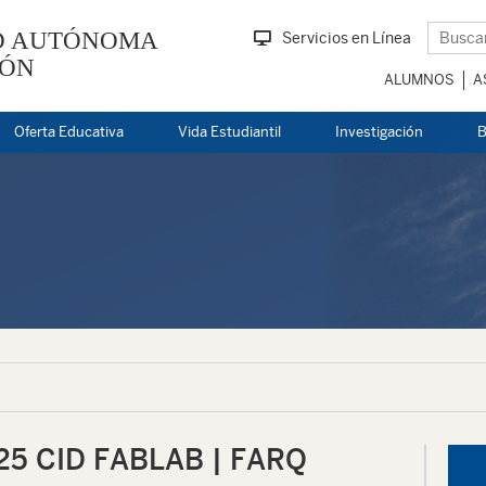
D AUTÓNOMA
Servicios en Línea
EÓN
ALUMNOS
A
Oferta Educativa
Vida Estudiantil
Investigación
B
5 CID FABLAB | FARQ