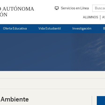
D AUTÓNOMA
Servicios en Línea
EÓN
ALUMNOS
A
Oferta Educativa
Vida Estudiantil
Investigación
B
 Ambiente