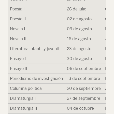
Poesía I
26 de julio
Clau
Poesía II
02 de agosto
Césa
Novela I
09 de agosto
Maga
Novela II
16 de agosto
Alfo
Literatura infantil y juvenil
23 de agosto
Érik
Ensayo I
30 de agosto
Lola
Ensayo II
06 de septiembre
Elis
Periodismo de investigación
13 de septiembre
Paul
Columna política
20 de septiembre
Alfr
Dramaturgia I
27 de septiembre
Luis
Dramaturgia II
04 de octubre
Este