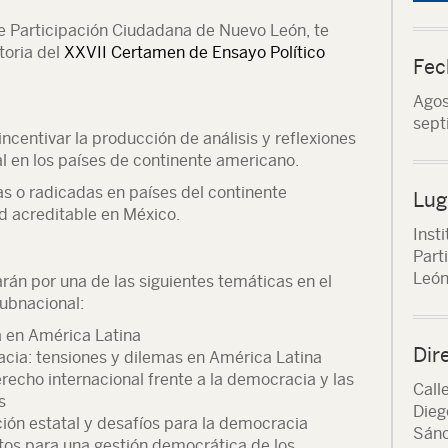
 de Participación Ciudadana de Nuevo León, te
toria del
XXVII Certamen de Ensayo Político
Fec
Agos
sept
ncentivar la producción de análisis y reflexiones
ial en los países de continente americano.
ias o radicadas en países del continente
Lug
 acreditable en México.
Insti
Part
Leó
rán por una de las siguientes temáticas en el
subnacional:
a en América Latina
Dir
cia: tensiones y dilemas en América Latina
erecho internacional frente a la democracia y las
Call
s
Dieg
lación estatal y desafíos para la democracia
Sánc
os para una gestión democrática de los