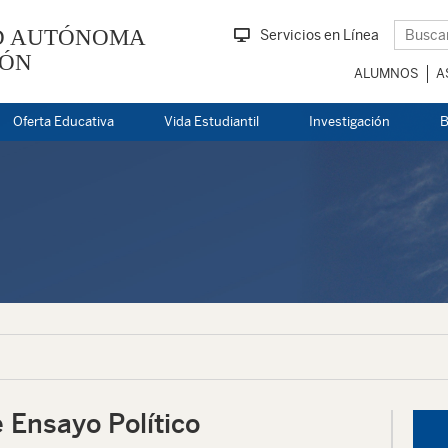
D AUTÓNOMA
Servicios en Línea
EÓN
ALUMNOS
A
Oferta Educativa
Vida Estudiantil
Investigación
B
 Ensayo Político