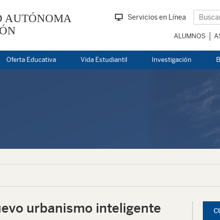
D AUTÓNOMA
Servicios en Línea
EÓN
ALUMNOS
A
Oferta Educativa
Vida Estudiantil
Investigación
B
uevo urbanismo inteligente
C