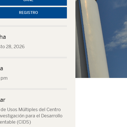
REGISTRO
ha
to 28, 2026
a
0 pm
ar
 de Usos Múltiples del Centro
nvestigación para el Desarrollo
entable (CIDS)