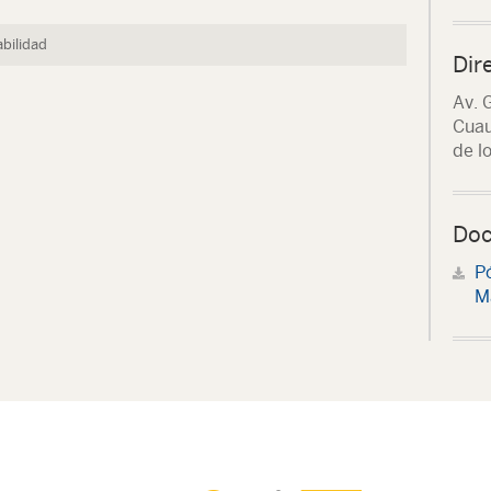
bilidad
Dir
Av. 
Cuau
de l
Doc
Pó
Ma