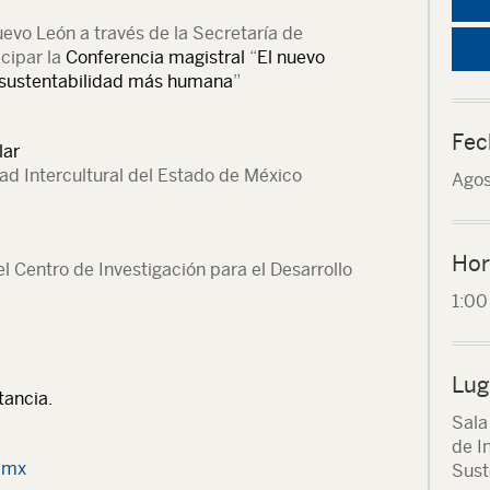
vo León a través de la Secretaría de
icipar la
Conferencia magistral
“
El nuevo
a sustentabilidad más humana
”
Fec
lar
dad Intercultural del Estado de México
Agos
Hor
l Centro de Investigación para el Desarrollo
1:0
Lug
tancia.
Sala
de I
.mx
Sust