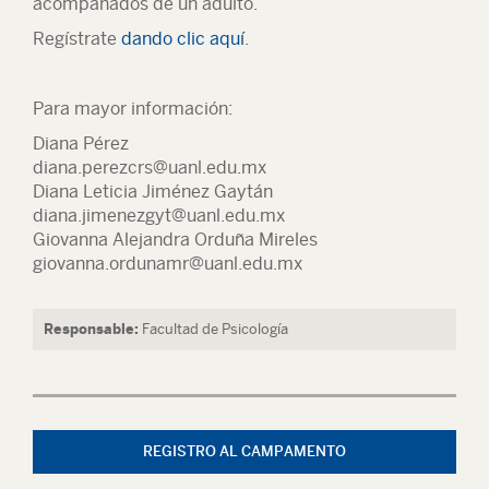
acompañados de un adulto.
Regístrate
dando clic aquí
.
Para mayor información:
Diana Pérez
diana.perezcrs@uanl.edu.mx
Diana Leticia Jiménez Gaytán
diana.jimenezgyt@uanl.edu.mx
Giovanna Alejandra Orduña Mireles
giovanna.ordunamr@uanl.edu.mx
Responsable:
Facultad de Psicología
REGISTRO AL CAMPAMENTO