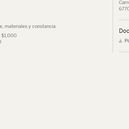
Carr
6770
e, materiales y constancia.
Doc
: $1,000
P
0