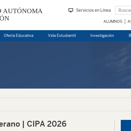
D AUTÓNOMA
Servicios en Línea
EÓN
ALUMNOS
A
Oferta Educativa
Vida Estudiantil
Investigación
B
rano | CIPA 2026