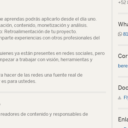
+52 
ue aprendas podrás aplicarlo desde el día uno.
Wh
eación, contenido, monetización y análisis.
o
: Retroalimentación de tu proyecto.
81
mparte experiencias con otros profesionales del
uienes ya están presentes en redes sociales
, pero
Cor
mpezar a trabajar con visión, herramientas y
bere
ara hacer de las redes una fuente real de
r es para ustedes.
Doc
Fl
o
readores de contenido y responsables de
Enl