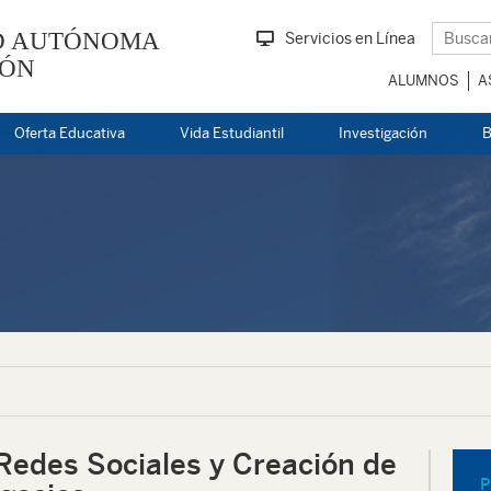
D AUTÓNOMA
Servicios en Línea
EÓN
ALUMNOS
A
Oferta Educativa
Vida Estudiantil
Investigación
B
Redes Sociales y Creación de
P