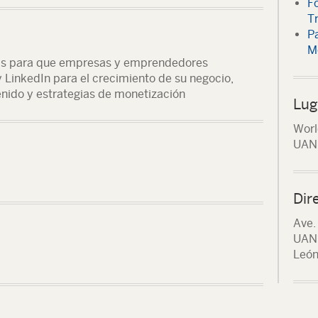
F
T
P
M
das para que empresas y emprendedores
 LinkedIn para el crecimiento de su negocio,
enido y estrategias de monetización
Lug
Worl
UAN
Dir
Ave.
UANL
León