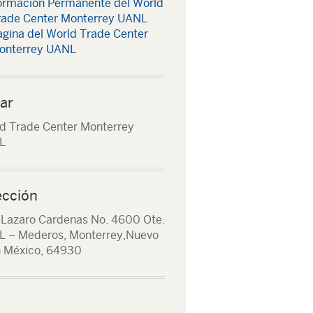
ormación Permanente del World
rade Center Monterrey UANL
agina del World Trade Center
onterrey UANL
ar
d Trade Center Monterrey
L
ección
 Lazaro Cardenas No. 4600 Ote.
 – Mederos, Monterrey,Nuevo
 México, 64930