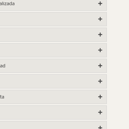
alizada
dad
ta