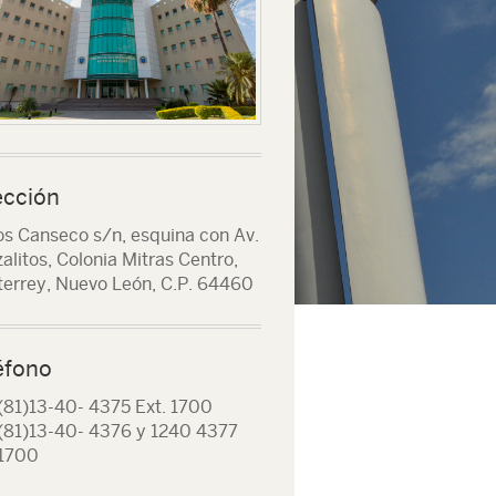
ección
os Canseco s/n, esquina con Av.
alitos, Colonia Mitras Centro,
errey, Nuevo León, C.P. 64460
éfono
(81)13-40- 4375 Ext. 1700
(81)13-40- 4376 y 1240 4377
 1700