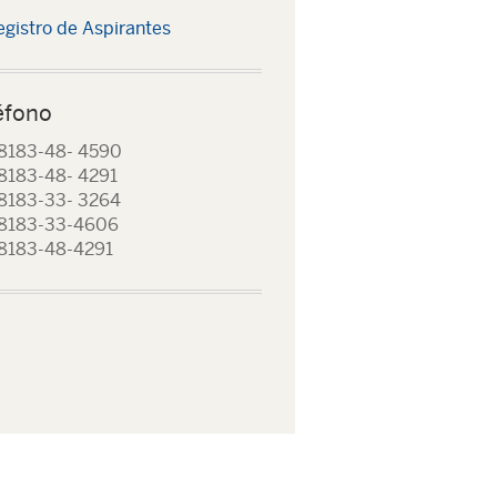
egistro de Aspirantes
éfono
8183-48- 4590
8183-48- 4291
8183-33- 3264
 8183-33-4606
8183-48-4291