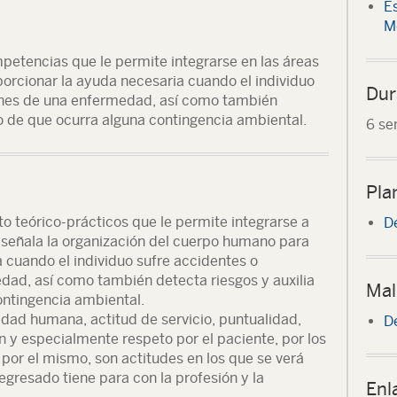
E
M
mpetencias que le permite integrarse en las áreas
orcionar la ayuda necesaria cuando el individuo
Dur
ones de una enfermedad, así como también
so de que ocurra alguna contingencia ambiental.
6 se
Pla
 teórico-prácticos que le permite integrarse a
D
 señala la organización del cuerpo humano para
 cuando el individuo sufre accidentes o
ad, así como también detecta riesgos y auxilia
Mal
ontingencia ambiental.
lidad humana, actitud de servicio, puntualidad,
D
n y especialmente respeto por el paciente, por los
por el mismo, son actitudes en los que se verá
egresado tiene para con la profesión y la
Enl