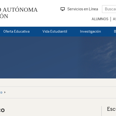
D AUTÓNOMA
Servicios en Línea
EÓN
ALUMNOS
A
Oferta Educativa
Vida Estudiantil
Investigación
B
to
co
Esc