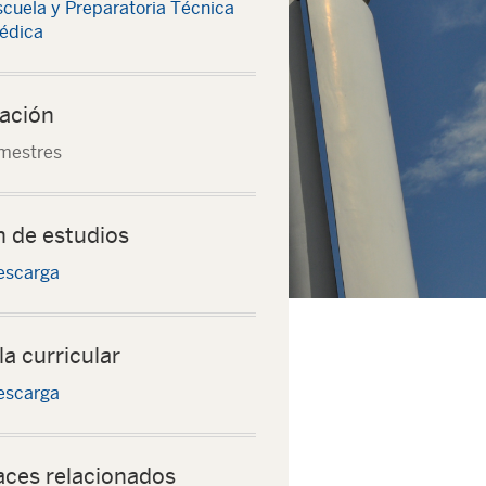
scuela y Preparatoria Técnica
édica
ación
mestres
n de estudios
escarga
la curricular
escarga
aces relacionados