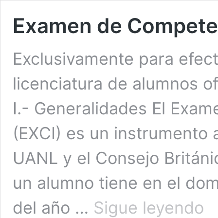
Examen de Competen
Exclusivamente para efect
licenciatura de alumnos of
I.- Generalidades El Exa
(EXCI) es un instrumento 
UANL y el Consejo Británi
un alumno tiene en el domi
Exa
del año …
Sigue leyendo
de