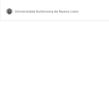
Com
en
Universidad Autónoma de Nuevo León
Ingl
EXC